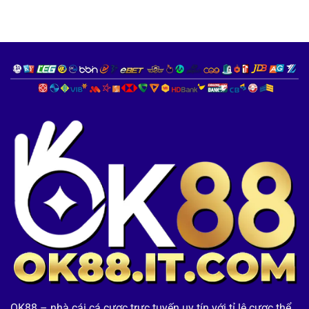
OK88 – nhà cái cá cược trực tuyến uy tín với tỉ lệ cược thể