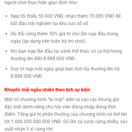
người chơi thực hiện giao dịch như:
Nạp tối thiểu 50.000 VNĐ, nhận thêm 70.000 VNĐ để
bắt đầu trải nghiệm tại khu vực xổ số.
Ưu đãi cộng thêm 30% giá trị cho lần nạp đầu trong
ngày (áp dụng trên toàn bộ trò chơi).
Khi bạn nạp lần đầu tại sảnh thể thao, có cơ hội trúng
thưởng lên đến 8.888.000 VNĐ.
Duy trì nạp mỗi ngày giúp bạn tích lũy thưởng lên tới
8.888.000 VNĐ.
Khuyến mãi ngẫu nhiên theo lịch sự kiện
Một số chương trình “bí mật” diễn ra vào các khung giờ
đặc biệt dành riêng cho hội viên đăng nhập đúng thời
điểm. Tổng giá trị phần thưởng của chương trình có thể lên
tới 1.000.000.000.000 VNĐ. Số lần cá cược càng nhiều, xác
suất nhận lì xì càng lớn.