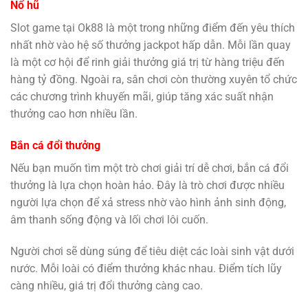
Nổ hũ
Slot game tại Ok88 là một trong những điểm đến yêu thích
nhất nhờ vào hệ số thưởng jackpot hấp dẫn. Mỗi lần quay
là một cơ hội để rinh giải thưởng giá trị từ hàng triệu đến
hàng tỷ đồng. Ngoài ra, sân chơi còn thường xuyên tổ chức
các chương trình khuyến mãi, giúp tăng xác suất nhận
thưởng cao hơn nhiều lần.
Bắn cá đổi thưởng
Nếu bạn muốn tìm một trò chơi giải trí dễ chơi, bắn cá đổi
thưởng là lựa chọn hoàn hảo. Đây là trò chơi được nhiều
người lựa chọn để xả stress nhờ vào hình ảnh sinh động,
âm thanh sống động và lối chơi lôi cuốn.
Người chơi sẽ dùng súng để tiêu diệt các loài sinh vật dưới
nước. Mỗi loài có điểm thưởng khác nhau. Điểm tích lũy
càng nhiều, giá trị đổi thưởng càng cao.