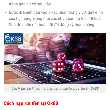
tránh gặp sự cố sau này.
Bước 4: Đánh dấu vào ô xác nhận đồng ý với quy định
của hệ thống, đồng thời xác nhận bạn đã trên 18 tuổi.
Sau đó nhấn nút hoàn tất để đăng ký thành công.
Cách tạo tài khoản tại nền tảng giải trí trực tuyến Ok88
Cách nạp rút tiền tại Ok88