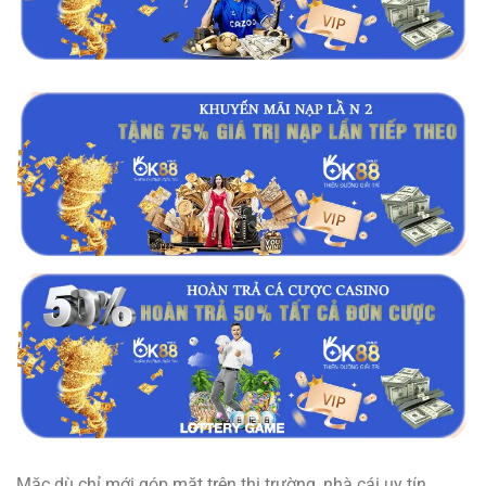
Mặc dù chỉ mới góp mặt trên thị trường, nhà cái uy tín