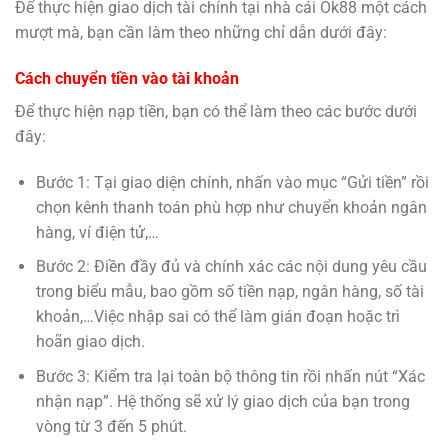
Để thực hiện giao dịch tài chính tại nhà cái Ok88 một cách
mượt mà, bạn cần làm theo những chỉ dẫn dưới đây:
Cách chuyển tiền vào tài khoản
Để thực hiện nạp tiền, bạn có thể làm theo các bước dưới
đây:
Bước 1: Tại giao diện chính, nhấn vào mục “Gửi tiền” rồi
chọn kênh thanh toán phù hợp như chuyển khoản ngân
hàng, ví điện tử,…
Bước 2: Điền đầy đủ và chính xác các nội dung yêu cầu
trong biểu mẫu, bao gồm số tiền nạp, ngân hàng, số tài
khoản,…Việc nhập sai có thể làm gián đoạn hoặc trì
hoãn giao dịch.
Bước 3: Kiểm tra lại toàn bộ thông tin rồi nhấn nút “Xác
nhận nạp”. Hệ thống sẽ xử lý giao dịch của bạn trong
vòng từ 3 đến 5 phút.