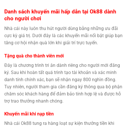
Danh sách khuyến mãi hấp dẫn tại Ok88 dành
cho người chơi
Nhà cái này luôn thu hút người dùng bằng những ưu đãi
cực kỳ giá trị. Dưới đây là các khuyến mãi nổi bật giúp bạn
tăng cơ hội nhận quà lớn khi giải trí trực tuyến.
Tặng quà cho thành viên mới
Đây là chương trình tri ân dành riêng cho người mới đăng
ký. Sau khi hoàn tất quá trình tạo tài khoản và xác minh
danh tính chính xác, bạn sẽ nhận ngay 800 nghìn đồng.
Tuy nhiên, người tham gia cần đăng ký thông qua bộ phận
chăm sóc khách hàng để đảm bảo tính hợp lệ và được hỗ
trợ trao thưởng nhanh chóng.
Khuyến mãi khi nạp tiền
Nhà cái Ok88 tung ra hàng loạt sự kiện thưởng tiền khi