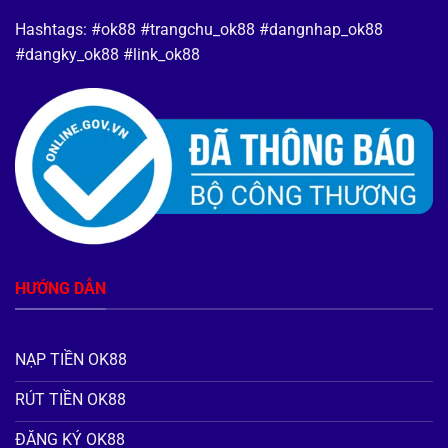
Hashtags: #ok88 #trangchu_ok88 #dangnhap_ok88
#dangky_ok88 #link_ok88
HƯỚNG DẪN
NẠP TIỀN OK88
RÚT TIỀN OK88
ĐĂNG KÝ OK88