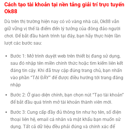
Cách tạo tài khoản tại nền tảng giải trí trực tuyến
Ok88
Dù trên thị trường hiện nay có vô vàng nhà cái, Ok88 vẫn
giữ vững vị thế là điểm đến lý tưởng của đông đảo người
chơi. Để bắt đầu hành trình tại đây, bạn hãy thực hiện lần
lượt các bước sau:
Bước 1: Mở trình duyệt web trên thiết bị đang sử dụng,
sau đó nhập tên miền chính thức hoặc tìm kiếm liên kết
đáng tin cậy. Khi đã truy cập đúng trang chủ, bạn nhấn
vào phần “TẠI ĐÂY” để được điều hướng tới trang đăng
nhập
Bước 2: Ở giao diện chính, bạn chọn nút “Tạo tài khoản”
để bắt đầu quá trình mở tài khoản thành viên mới.
Bước 3: Cung cấp đầy đủ thông tin như họ tên, số điện
thoại liên hệ, email cá nhân và mật khẩu bạn muốn sử
dụng. Tất cả dữ liệu đều phải đúng và chính xác để