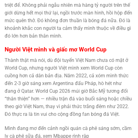
triệt để. Không phải ngẫu nhiên mà hàng tỷ người trên thế
giới dừng hết mọi thứ lại, ngồi trước màn hình, hồi hộp đến
mức quên thở. Đó không đơn thuần là bóng đá nữa. Đó là
khoảnh khắc con người ta cảm thấy mình thuộc về điều gì
đó lớn hơn bản thân mình.
Người Việt mình và giấc mơ World Cup
Thành thật mà nói, dù đội tuyển Việt Nam chưa có mặt ở
World Cup, nhưng người Việt mình xem World Cup còn
cuồng hơn cả dân bản địa. Năm 2022, cả xóm mình thức
đến 2-3 giờ sáng xem Argentina đấu Pháp, hò hét như
đang ở Qatar. World Cup 2026 múi giờ Bắc Mỹ tương đối
“thân thiện” hơn — nhiều trận đá vào buổi sáng hoặc chiều
theo giờ Việt Nam, thay vì phải thức trắng đêm như 2022.
Đó thực ra là tin vui cho cộng đồng fan bóng đá Việt.
Mình đang mơ đến cảnh ngồi quán cà phê sáng sớm, cầm
ly cà phê sữa đá, xem Mbappe rình rập