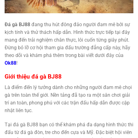
Đá gà BJ88
đang thu hút đông đảo người đam mê bởi sự
kịch tính và thử thách hấp dẫn. Hình thức trực tiếp tại đây
mang đến trải nghiệm chân thực, lôi cuốn từng giây phút.
Đừng bỏ lỡ cơ hội tham gia đấu trường đẳng cấp này, hãy
theo dõi và khám phá thêm trong bài viết dưới đây của
Ok88
!
Giới thiệu đá gà BJ88
Là điểm đến lý tưởng dành cho những người đam mê chọi
gà trên toàn thế giới. Nền tảng đã tạo ra một sân chơi giải
trí an toàn, phong phú với các trận đấu hấp dẫn được cập
nhật liên tục.
Tại đá gà BJ88
bạn có thể khám phá đa dạng hình thức thi
đấu từ đá gà đòn, tre cho đến cựa và Mỹ. Đặc biệt hội viên