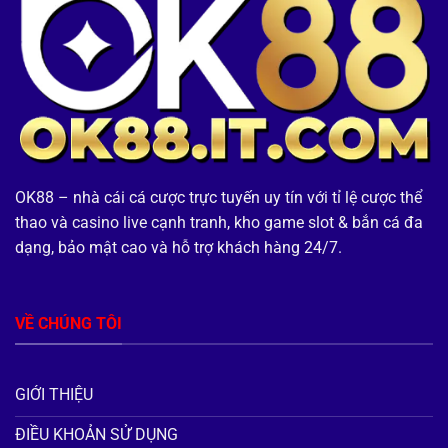
OK88 – nhà cái cá cược trực tuyến uy tín với tỉ lệ cược thể
thao và casino live cạnh tranh, kho game slot & bắn cá đa
dạng, bảo mật cao và hỗ trợ khách hàng 24/7.
VỀ CHÚNG TÔI
GIỚI THIỆU
ĐIỀU KHOẢN SỬ DỤNG