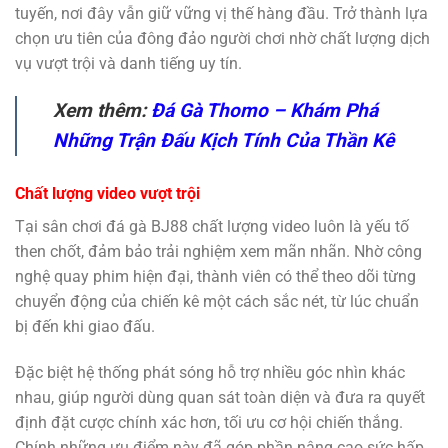
tuyến, nơi đây vẫn giữ vững vị thế hàng đầu. Trở thành lựa
chọn ưu tiên của đông đảo người chơi nhờ chất lượng dịch
vụ vượt trội và danh tiếng uy tín.
Xem thêm:
Đá Gà Thomo – Khám Phá
Những Trận Đấu Kịch Tính Của Thần Kê
Chất lượng video vượt trội
Tại sân chơi đá gà BJ88 chất lượng video luôn là yếu tố
then chốt, đảm bảo trải nghiệm xem mãn nhãn. Nhờ công
nghệ quay phim hiện đại, thành viên có thể theo dõi từng
chuyển động của chiến kê một cách sắc nét, từ lúc chuẩn
bị đến khi giao đấu.
Đặc biệt hệ thống phát sóng hỗ trợ nhiều góc nhìn khác
nhau, giúp người dùng quan sát toàn diện và đưa ra quyết
định đặt cược chính xác hơn, tối ưu cơ hội chiến thắng.
Chính những ưu điểm này đã góp phần nâng cao sức hấp