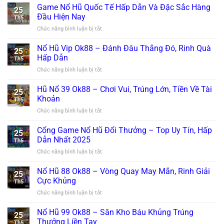
Những
Game Nổ Hũ Quốc Tế Hấp Dẫn Và Đặc Sắc Hàng
Thưởng
Cup
25
Game
Ok88
Đầu Hiện Nay
chưa?
Th5
Nổ
Trải
Chức năng bình luận bị tắt
ở
Hũ
Nghiệm
Game
Uy
Kịch
Nổ
Nổ Hũ Vip Ok88 – Đánh Đâu Thắng Đó, Rinh Quà
Tín
Tính
25
Hũ
2025
Hấp Dẫn
Th5
Quốc
Tại
Chức năng bình luận bị tắt
ở
Tế
Nền
Nổ
Hấp
Tảng
Hũ
Hũ Nổ 39 Ok88 – Chơi Vui, Trúng Lớn, Tiền Về Tài
Dẫn
Ok88
25
Vip
Và
Khoản
Th5
Ok88
Đặc
Chức năng bình luận bị tắt
ở
–
Sắc
Hũ
Đánh
Hàng
Nổ
Cổng Game Nổ Hũ Đổi Thưởng – Top Uy Tín, Hấp
Đâu
Đầu
25
39
Thắng
Dẫn Nhất 2025
Hiện
Th5
Ok88
Đó,
Nay
Chức năng bình luận bị tắt
ở
–
Rinh
Cổng
Chơi
Quà
Game
Nổ Hũ 88 Ok88 – Vòng Quay May Mắn, Rinh Giải
Vui,
Hấp
25
Nổ
Trúng
Cực Khủng
Dẫn
Th5
Hũ
Lớn,
Chức năng bình luận bị tắt
ở
Đổi
Tiền
Nổ
Thưởng
Về
Hũ
Nổ Hũ 99 Ok88 – Săn Kho Báu Khủng Trúng
–
Tài
25
88
Top
Thưởng Liền Tay
Khoản
Th5