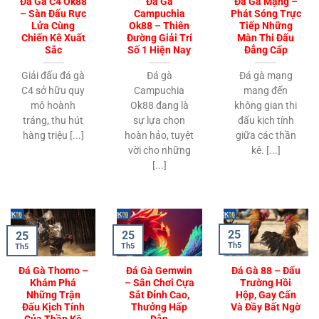
Đá Gà C4 Ok88
Đá Gà
Đá Gà Mạng –
– Sàn Đấu Rực
Campuchia
Phát Sóng Trực
Lửa Cùng
Ok88 – Thiên
Tiếp Những
Chiến Kê Xuất
Đường Giải Trí
Màn Thi Đấu
Sắc
Số 1 Hiện Nay
Đẳng Cấp
Giải đấu đá gà
Đá gà
Đá gà mạng
C4 sở hữu quy
Campuchia
mang đến
mô hoành
Ok88 đang là
không gian thi
tráng, thu hút
sự lựa chọn
đấu kịch tính
hàng triệu [...]
hoàn hảo, tuyệt
giữa các thần
vời cho những
kê. [...]
[...]
25
25
25
Th5
Th5
Th5
Đá Gà Thomo –
Đá Gà Gemwin
Đá Gà 88 – Đấu
Khám Phá
– Sân Chơi Cựa
Trường Hồi
Những Trận
Sắt Đỉnh Cao,
Hộp, Gay Cấn
Đấu Kịch Tính
Thưởng Hấp
Và Đầy Bất Ngờ