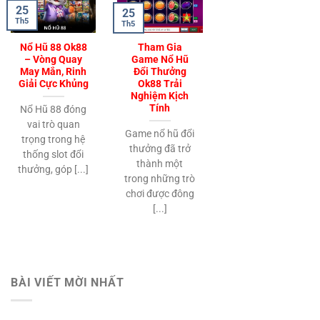
25
25
Th5
Th5
Nổ Hũ 88 Ok88
Tham Gia
– Vòng Quay
Game Nổ Hũ
May Mắn, Rinh
Đổi Thưởng
Giải Cực Khủng
Ok88 Trải
Nghiệm Kịch
Tính
Nổ Hũ 88 đóng
vai trò quan
Game nổ hũ đổi
trọng trong hệ
thưởng đã trở
thống slot đổi
thành một
thưởng, góp [...]
trong những trò
chơi được đông
[...]
BÀI VIẾT MỜI NHẤT