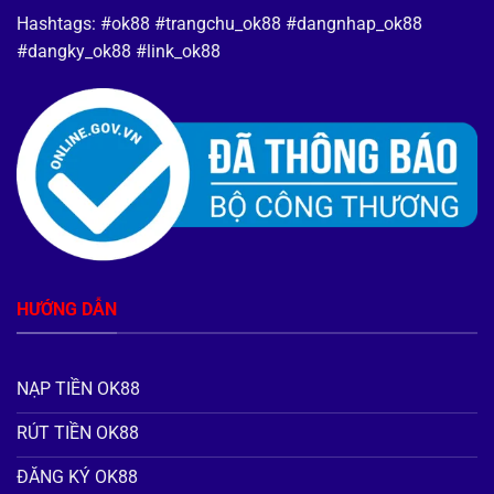
Hashtags: #ok88 #trangchu_ok88 #dangnhap_ok88
#dangky_ok88 #link_ok88
HƯỚNG DẪN
NẠP TIỀN OK88
RÚT TIỀN OK88
ĐĂNG KÝ OK88