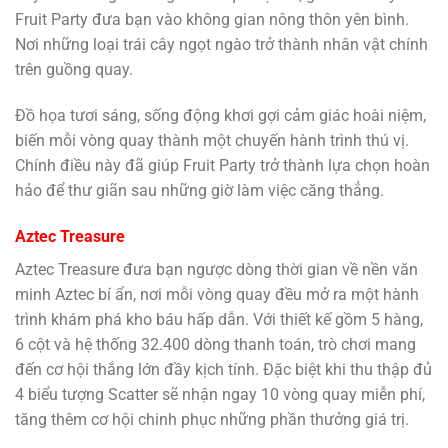
Fruit Party đưa bạn vào không gian nông thôn yên bình.
Nơi những loại trái cây ngọt ngào trở thành nhân vật chính
trên guồng quay.
Đồ họa tươi sáng, sống động khơi gợi cảm giác hoài niệm,
biến mỗi vòng quay thành một chuyến hành trình thú vị.
Chính điều này đã giúp Fruit Party trở thành lựa chọn hoàn
hảo để thư giãn sau những giờ làm việc căng thẳng.
Aztec Treasure
Aztec Treasure đưa bạn ngược dòng thời gian về nền văn
minh Aztec bí ẩn, nơi mỗi vòng quay đều mở ra một hành
trình khám phá kho báu hấp dẫn. Với thiết kế gồm 5 hàng,
6 cột và hệ thống 32.400 dòng thanh toán, trò chơi mang
đến cơ hội thắng lớn đầy kịch tính. Đặc biệt khi thu thập đủ
4 biểu tượng Scatter sẽ nhận ngay 10 vòng quay miễn phí,
tăng thêm cơ hội chinh phục những phần thưởng giá trị.