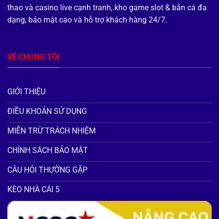
thao và casino live cạnh tranh, kho game slot & bắn cá đa
dạng, bảo mật cao và hỗ trợ khách hàng 24/7.
VỀ CHÚNG TÔI
GIỚI THIỆU
ĐIỀU KHOẢN SỬ DỤNG
MIỄN TRỪ TRÁCH NHIỆM
CHÍNH SÁCH BẢO MẬT
CÂU HỎI THƯỜNG GẶP
KÈO NHÀ CÁI 5