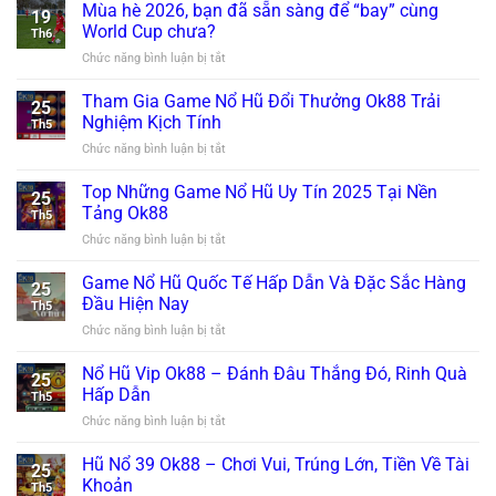
Mùa hè 2026, bạn đã sẵn sàng để “bay” cùng
19
World Cup chưa?
Th6
Chức năng bình luận bị tắt
ở
Mùa
hè
Tham Gia Game Nổ Hũ Đổi Thưởng Ok88 Trải
25
2026,
Nghiệm Kịch Tính
Th5
bạn
Chức năng bình luận bị tắt
ở
đã
Tham
sẵn
Gia
Top Những Game Nổ Hũ Uy Tín 2025 Tại Nền
sàng
25
Game
để
Tảng Ok88
Th5
Nổ
“bay”
Chức năng bình luận bị tắt
ở
Hũ
cùng
Top
Đổi
World
Những
Game Nổ Hũ Quốc Tế Hấp Dẫn Và Đặc Sắc Hàng
Thưởng
Cup
25
Game
Ok88
Đầu Hiện Nay
chưa?
Th5
Nổ
Trải
Chức năng bình luận bị tắt
ở
Hũ
Nghiệm
Game
Uy
Kịch
Nổ
Nổ Hũ Vip Ok88 – Đánh Đâu Thắng Đó, Rinh Quà
Tín
Tính
25
Hũ
2025
Hấp Dẫn
Th5
Quốc
Tại
Chức năng bình luận bị tắt
ở
Tế
Nền
Nổ
Hấp
Tảng
Hũ
Hũ Nổ 39 Ok88 – Chơi Vui, Trúng Lớn, Tiền Về Tài
Dẫn
Ok88
25
Vip
Và
Khoản
Th5