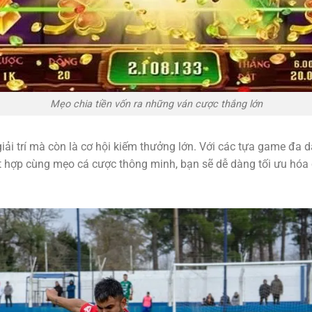
Mẹo chia tiền vốn ra những ván cược thắng lớn
ải trí mà còn là cơ hội kiếm thưởng lớn. Với các tựa game đa dạ
t hợp cùng mẹo cá cược thông minh, bạn sẽ dễ dàng tối ưu hóa 