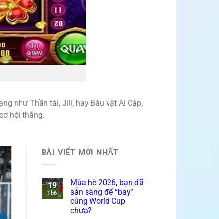
ng như Thần tài, Jili, hay Báu vật Ai Cập,
cơ hội thắng.
BÀI VIẾT MỜI NHẤT
Mùa hè 2026, bạn đã
19
sẵn sàng để “bay”
Th6
cùng World Cup
chưa?