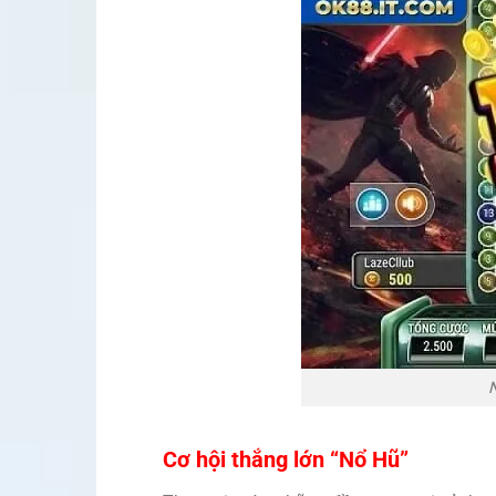
N
Cơ hội thắng lớn “Nổ Hũ”