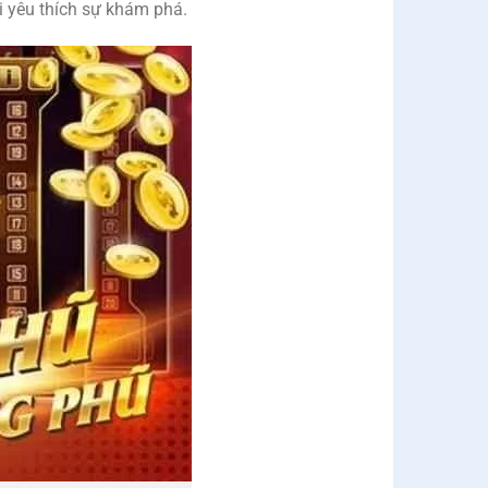
ời yêu thích sự khám phá.