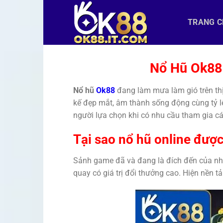
Bỏ
qua
TRANG 
nội
dung
Nổ Hũ Ok88
Nổ hũ
Ok88
đang làm mưa làm gió trên thị
kế đẹp mắt, âm thành sống động cùng tỷ l
người lựa chọn khi có nhu cầu tham gia cá
Tại sao nổ hũ online được
Sảnh game đã và đang là đích đến của nhữn
quay có giá trị đổi thưởng cao. Hiện nền 