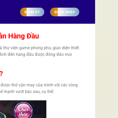
ĐĂNG KÝ
ĐĂNG NHẬP
ẫn Hàng Đầu
à thư viện game phong phú, giao diện thiết
h đích đến hàng đầu được đông đảo mọi
?
sẽ được thử vận may của mình với các vòng
hể mạnh vượt bậc sau, cụ thể: