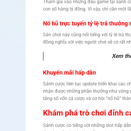
Tham gia vào những đầu game tại sảnh cược
con số hàng tỷ đồng. Vì vậy, chỉ cần một l
Nổ hũ trực tuyến tỷ lệ trả thưởng
Sân chơi này cũng nổi tiếng với tỷ lệ trả 
đồng nghĩa với việc người chơi sẽ có rất 
Xem th
Khuyến mãi hấp dẫn
Sảnh cược liên tục update triển khai các 
nhận được những phần thưởng như vòng quay
tăng số vốn cá cược và cơ hội “nổ hũ” thà
Khám phá trò chơi đỉnh ca
Sảnh cược có tiếng với những slot hấp dẫn 