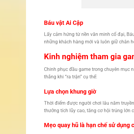
Báu vật Ai Cập
Lấy cảm hứng từ nền văn minh cổ đại, Báu 
những khách hàng mới và luôn giữ chân hộ
Kinh nghiệm tham gia ga
Chinh phục đầu game trong chuyên mục này
thắng khi “ra trận” cụ thể:
Lựa chọn khung giờ
Thời điểm được người chơi lâu năm truyền 
thưởng tích lũy cao, tăng cơ hội trúng lớn 
Mẹo quay hũ là hạn chế sử dụng 