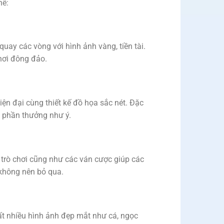
hể:
uay các vòng với hình ảnh vàng, tiền tài.
hơi đông đảo.
ện đại cùng thiết kế đồ họa sắc nét. Đặc
c phần thưởng như ý.
 trò chơi cũng như các ván cược giúp các
không nên bỏ qua.
ất nhiều hình ảnh đẹp mắt như cá, ngọc