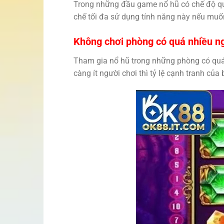
Trong những đầu game nổ hũ có chế độ qua
chế tối đa sử dụng tính năng này nếu muốn
Không chơi phòng có quá nhiều n
Tham gia nổ hũ trong những phòng có quá n
càng ít người chơi thì tỷ lệ cạnh tranh củ