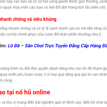
 này các bạn sẽ có cơ hội vàng giành được giải thưởng Jackpot
ần quay may mắn các bạn có thể đổi đời trong tích tắc biến ước t
 nhanh chóng và siêu khủng
thưởng nhanh chóng và có tỷ lệ cạnh tranh cao so với nền tảng c
nhiều cơ hội chinh phục cửa cược để nhận phần thưởng như ý.
êm:
Lô Đề – Sân Chơi Trực Tuyến Đẳng Cấp Hàng Đ
chương trình ưu đãi độc quyền dành riêng cho các tín đồ tham g
 miễn phí, hoàn cược, lì xì hay quà tặng quà giá trị cao nhân 
nh công.
o tại nổ hũ online
và thú vị mang đến trải nghiệm giải trí đỉnh cao. Mỗi trò chơi t