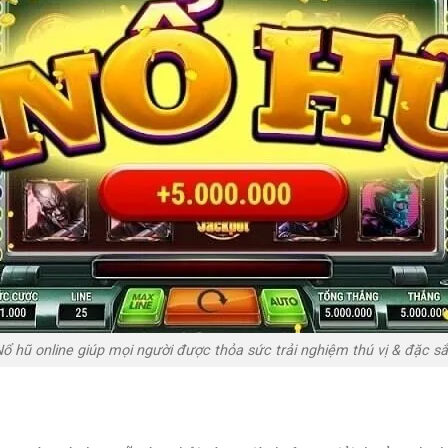
ổ hũ online giúp mọi người được thỏa sức trải nghiệm thú vị & đặc s