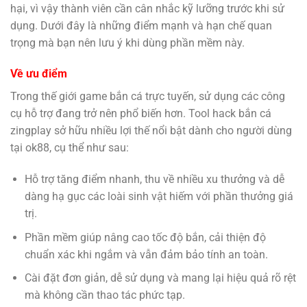
hại, vì vậy thành viên cần cân nhắc kỹ lưỡng trước khi sử
dụng. Dưới đây là những điểm mạnh và hạn chế quan
trọng mà bạn nên lưu ý khi dùng phần mềm này.
Về ưu điểm
Trong thế giới game bắn cá trực tuyến, sử dụng các công
cụ hỗ trợ đang trở nên phổ biến hơn. Tool hack bắn cá
zingplay sở hữu nhiều lợi thế nổi bật dành cho người dùng
tại ok88, cụ thể như sau:
Hỗ trợ tăng điểm nhanh, thu về nhiều xu thưởng và dễ
dàng hạ gục các loài sinh vật hiếm với phần thưởng giá
trị.
Phần mềm giúp nâng cao tốc độ bắn, cải thiện độ
chuẩn xác khi ngắm và vẫn đảm bảo tính an toàn.
Cài đặt đơn giản, dễ sử dụng và mang lại hiệu quả rõ rệt
mà không cần thao tác phức tạp.