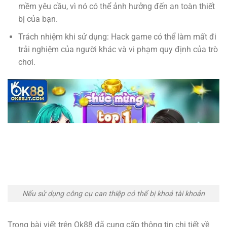
mềm yêu cầu, vì nó có thể ảnh hưởng đến an toàn thiết
bị của bạn.
Trách nhiệm khi sử dụng: Hack game có thể làm mất đi
trải nghiệm của người khác và vi phạm quy định của trò
chơi.
Nếu sử dụng công cụ can thiệp có thể bị khoá tài khoản
Trong bài viết trên Ok88 đã cung cấp thông tin chi tiết về