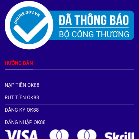
HƯỚNG DẪN
NẠP TIỀN OK88
RÚT TIỀN OK88
ĐĂNG KÝ OK88
ĐĂNG NHẬP OK88