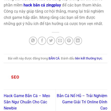
phần mềm
hack bắn cá zingplay
để các bạn tham khảo.
Công cụ này giúp tăng cơ hội thắng, mang lại trải nghiệm
chơi game hấp dẫn. Mong rằng các bạn sẽ tìm được
những gợi ý hữu ích để tận hưởng cá cược trọn vẹn nhất.
Bài viết này được đăng trong
BẮN CÁ
. Đánh dấu
liên kết thường trực
.
SEO
Hack Game Bắn Cá – Mẹo
Bắn Cá Nổ Hũ – Trải Nghiệm
Săn Ngư Chuẩn Cho Các
Game Giải Trí Online Đỉnh
Newbie
Cao