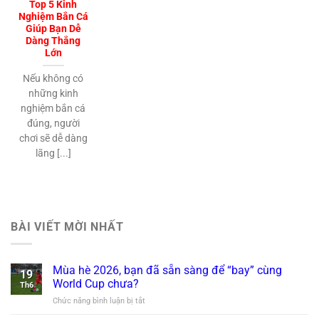
Top 5 Kinh
Nghiệm Bắn Cá
Giúp Bạn Dễ
Dàng Thắng
Lớn
Nếu không có
những kinh
nghiệm bắn cá
đúng, người
chơi sẽ dễ dàng
lãng [...]
BÀI VIẾT MỜI NHẤT
Mùa hè 2026, bạn đã sẵn sàng để “bay” cùng
19
World Cup chưa?
Th6
Chức năng bình luận bị tắt
ở
Mùa