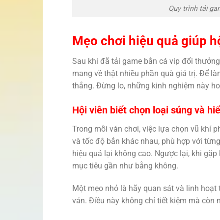
Quy trình tải g
Mẹo chơi hiệu quả giúp h
Sau khi đã tải game bắn cá vip đổi thưởn
mang về thật nhiều phần quà giá trị. Để là
thắng. Đừng lo, những kinh nghiệm này hoà
Hội viên biết chọn loại súng và h
Trong mỗi ván chơi, việc lựa chọn vũ khí p
và tốc độ bắn khác nhau, phù hợp với từn
hiệu quả lại không cao. Ngược lại, khi g
mục tiêu gần như bằng không.
Một mẹo nhỏ là hãy quan sát và linh hoạt t
ván. Điều này không chỉ tiết kiệm mà còn nâ