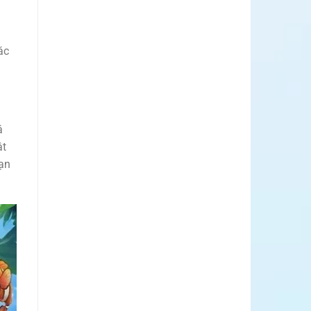
ác
á
ật
bạn