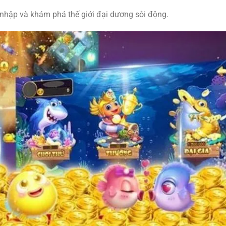
g nhập và khám phá thế giới đại dương sôi động.